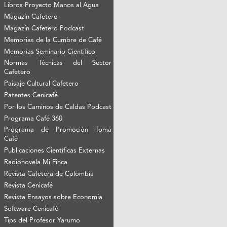
Libros Proyecto Manos al Agua
Magazín Cafetero
Magazín Cafetero Podcast
Memorias de la Cumbre de Café
Memorias Seminario Científico
Normas Técnicas del Sector
Cafetero
Paisaje Cultural Cafetero
Patentes Cenicafé
Por los Caminos de Caldas Podcast
Programa Café 360
Programa de Promoción Toma
Café
Publicaciones Científicas Externas
Radionovela Mi Finca
Revista Cafetera de Colombia
Revista Cenicafé
Revista Ensayos sobre Economía
Software Cenicafé
Tips del Profesor Yarumo