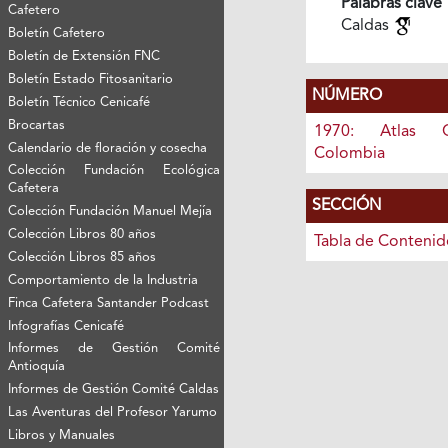
Palabras clave
Cafetero
Caldas
Boletín Cafetero
Boletín de Extensión FNC
Boletín Estado Fitosanitario
NÚMERO
Boletín Técnico Cenicafé
Brocartas
1970: Atlas C
Calendario de floración y cosecha
Colombia
Colección Fundación Ecológica
Cafetera
SECCIÓN
Colección Fundación Manuel Mejía
Colección Libros 80 años
Tabla de Contenid
Colección Libros 85 años
Comportamiento de la Industria
Finca Cafetera Santander Podcast
Infografías Cenicafé
Informes de Gestión Comité
Antioquía
Informes de Gestión Comité Caldas
Las Aventuras del Profesor Yarumo
Libros y Manuales