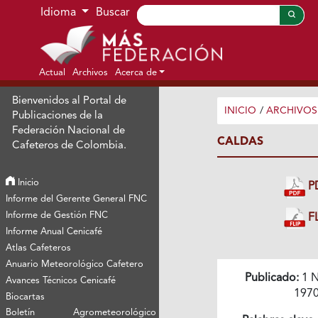
Ir al menú de navegación principal
Ir al contenido principal
Ir al pie de página del sitio
Idioma
Buscar
Actual
Archivos
Acerca de
Bienvenidos al Portal de
INICIO
/
ARCHIVOS
Publicaciones de la
Federación Nacional de
CALDAS
Cafeteros de Colombia.
Inicio
P
Informe del Gerente General FNC
Informe de Gestión FNC
FL
Informe Anual Cenicafé
Atlas Cafeteros
Anuario Meteorológico Cafetero
Publicado:
1 N
Avances Técnicos Cenicafé
197
Biocartas
Boletín Agrometeorológico