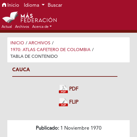
Ir al menú de navegación principal
Ir al contenido principal
Ir al pie de página del sitio
Inicio
Idioma
Buscar
Actual
Archivos
Acerca de
INICIO
/
ARCHIVOS
/
1970: ATLAS CAFETERO DE COLOMBIA
/
TABLA DE CONTENIDO
CAUCA
PDF
FLIP
Publicado:
1 Noviembre 1970