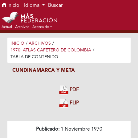
Ir al menú de navegación principal
Ir al contenido principal
Ir al pie de página del sitio
Inicio
Idioma
Buscar
Actual
Archivos
Acerca de
INICIO
/
ARCHIVOS
/
1970: ATLAS CAFETERO DE COLOMBIA
/
TABLA DE CONTENIDO
CUNDINAMARCA Y META
PDF
FLIP
Publicado:
1 Noviembre 1970