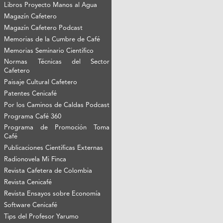
Libros Proyecto Manos al Agua
Magazín Cafetero
Magazín Cafetero Podcast
Memorias de la Cumbre de Café
Memorias Seminario Científico
Normas Técnicas del Sector
Cafetero
Paisaje Cultural Cafetero
Patentes Cenicafé
Por los Caminos de Caldas Podcast
Programa Café 360
Programa de Promoción Toma
Café
Publicaciones Científicas Externas
Radionovela Mi Finca
Revista Cafetera de Colombia
Revista Cenicafé
Revista Ensayos sobre Economía
Software Cenicafé
Tips del Profesor Yarumo