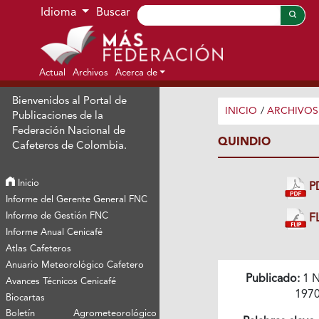
Ir al menú de navegación principal
Ir al contenido principal
Ir al pie de página del sitio
Idioma
Buscar
Actual
Archivos
Acerca de
Bienvenidos al Portal de
INICIO
/
ARCHIVOS
Publicaciones de la
Federación Nacional de
QUINDIO
Cafeteros de Colombia.
Inicio
P
Informe del Gerente General FNC
Informe de Gestión FNC
FL
Informe Anual Cenicafé
Atlas Cafeteros
Anuario Meteorológico Cafetero
Publicado:
1 N
Avances Técnicos Cenicafé
197
Biocartas
Boletín Agrometeorológico