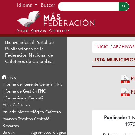
Ir al menú de navegación principal
Ir al contenido principal
Ir al pie de página del sitio
Idioma
Buscar
Actual
Archivos
Acerca de
Bienvenidos al Portal de
INICIO
/
ARCHIVOS
Publicaciones de la
Federación Nacional de
LISTA MUNICIPIO
Cafeteros de Colombia.
Inicio
P
Informe del Gerente General FNC
Informe de Gestión FNC
FL
Informe Anual Cenicafé
Atlas Cafeteros
Anuario Meteorológico Cafetero
Publicado:
1 N
Avances Técnicos Cenicafé
197
Biocartas
Boletín Agrometeorológico