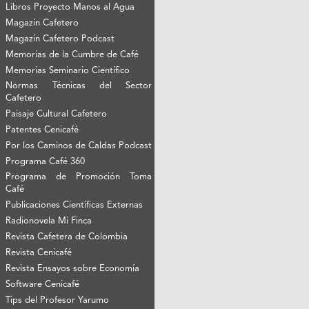
Libros Proyecto Manos al Agua
Magazín Cafetero
Magazín Cafetero Podcast
Memorias de la Cumbre de Café
Memorias Seminario Científico
Normas Técnicas del Sector
Cafetero
Paisaje Cultural Cafetero
Patentes Cenicafé
Por los Caminos de Caldas Podcast
Programa Café 360
Programa de Promoción Toma
Café
Publicaciones Científicas Externas
Radionovela Mi Finca
Revista Cafetera de Colombia
Revista Cenicafé
Revista Ensayos sobre Economía
Software Cenicafé
Tips del Profesor Yarumo