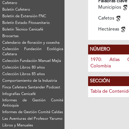
Palabras clave
Cafetero
Municipios
Boletín Cafetero
Boletín de Extensión FNC
Cafetos
Boletín Estado Fitosanitario
Hectáreas
Boletín Técnico Cenicafé
Brocartas
Calendario de floración y cosecha
NÚMERO
Colección Fundación Ecológica
Cafetera
1970: Atlas C
Colección Fundación Manuel Mejía
Colombia
Colección Libros 80 años
Colección Libros 85 años
SECCIÓN
Comportamiento de la Industria
Finca Cafetera Santander Podcast
Tabla de Contenid
Infografías Cenicafé
Informes de Gestión Comité
Antioquía
Informes de Gestión Comité Caldas
Las Aventuras del Profesor Yarumo
Libros y Manuales