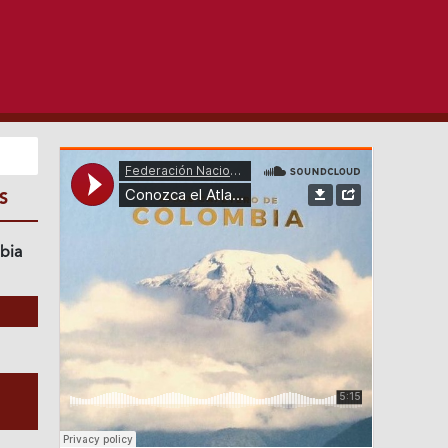
S
bia