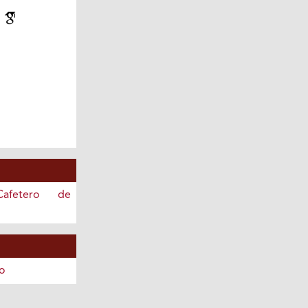
o
afetero de
o