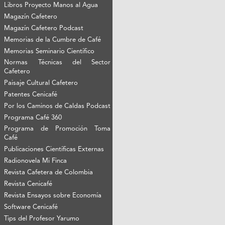
Libros Proyecto Manos al Agua
Magazín Cafetero
Magazín Cafetero Podcast
Memorias de la Cumbre de Café
Memorias Seminario Científico
Normas Técnicas del Sector
Cafetero
Paisaje Cultural Cafetero
Patentes Cenicafé
Por los Caminos de Caldas Podcast
Programa Café 360
Programa de Promoción Toma
Café
Publicaciones Científicas Externas
Radionovela Mi Finca
Revista Cafetera de Colombia
Revista Cenicafé
Revista Ensayos sobre Economía
Software Cenicafé
Tips del Profesor Yarumo