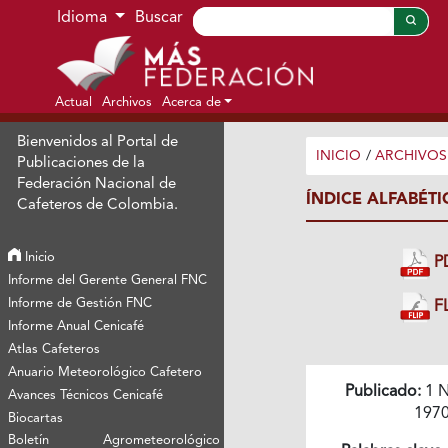
Ir al menú de navegación principal
Ir al contenido principal
Ir al pie de página del sitio
Idioma
Buscar
Actual
Archivos
Acerca de
Bienvenidos al Portal de
INICIO
/
ARCHIVOS
Publicaciones de la
Federación Nacional de
ÍNDICE ALFABÉT
Cafeteros de Colombia.
Inicio
P
Informe del Gerente General FNC
Informe de Gestión FNC
FL
Informe Anual Cenicafé
Atlas Cafeteros
Anuario Meteorológico Cafetero
Publicado:
1 N
Avances Técnicos Cenicafé
197
Biocartas
Boletín Agrometeorológico