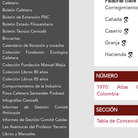
Palabras clave
Cafetero
Corregimient
Boletín Cafetero
Boletín de Extensión FNC
Cañada
Boletín Estado Fitosanitario
Caserío
Boletín Técnico Cenicafé
Brocartas
Granja
Calendario de floración y cosecha
Colección Fundación Ecológica
Hacienda
Cafetera
Colección Fundación Manuel Mejía
Colección Libros 80 años
NÚMERO
Colección Libros 85 años
Comportamiento de la Industria
1970: Atlas C
Finca Cafetera Santander Podcast
Colombia
Infografías Cenicafé
Informes de Gestión Comité
SECCIÓN
Antioquía
Informes de Gestión Comité Caldas
Tabla de Contenid
Las Aventuras del Profesor Yarumo
Libros y Manuales