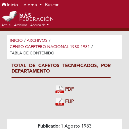
Ir al menú de navegación principal
Ir al contenido principal
Ir al pie de página del sitio
Inicio
Idioma
Buscar
Actual
Archivos
Acerca de
INICIO
/
ARCHIVOS
/
CENSO CAFETERO NACIONAL 1980-1981
/
TABLA DE CONTENIDO
TOTAL DE CAFETOS TECNIFICADOS, POR
DEPARTAMENTO
PDF
FLIP
Publicado:
1 Agosto 1983