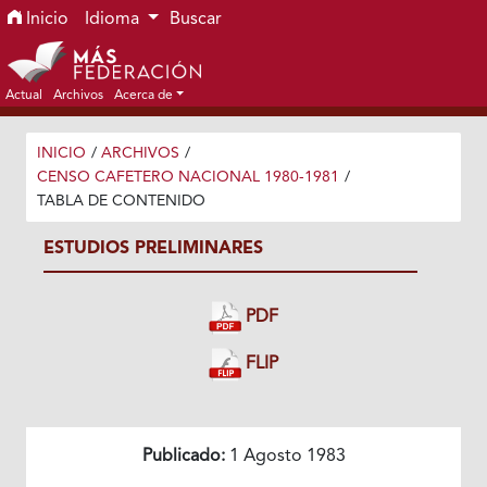
Ir al menú de navegación principal
Ir al contenido principal
Ir al pie de página del sitio
Inicio
Idioma
Buscar
Actual
Archivos
Acerca de
INICIO
/
ARCHIVOS
/
CENSO CAFETERO NACIONAL 1980-1981
/
TABLA DE CONTENIDO
ESTUDIOS PRELIMINARES
PDF
FLIP
Publicado:
1 Agosto 1983