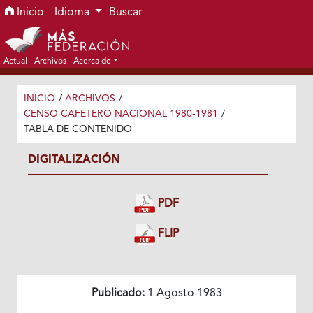
Ir al menú de navegación principal
Ir al contenido principal
Ir al pie de página del sitio
Inicio
Idioma
Buscar
Actual
Archivos
Acerca de
INICIO
/
ARCHIVOS
/
CENSO CAFETERO NACIONAL 1980-1981
/
TABLA DE CONTENIDO
DIGITALIZACIÓN
PDF
FLIP
Publicado:
1 Agosto 1983