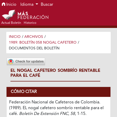
Ir al menú de navegación principal
Ir al contenido principal
Ir al pie de página del sitio
Inicio
Idioma
Buscar
Actual Boletín
Historico
INICIO
/
ARCHIVOS
/
1989: BOLETÍN 058 NOGAL CAFETERO
/
DOCUMENTOS DEL BOLETÍN
EL NOGAL CAFETERO SOMBRÍO RENTABLE
PARA EL CAFÉ
CÓMO CITAR
Federación Nacional de Cafeteros de Colombia.
(1989). EL nogal cafetero sombrío rentable para el
café.
Boletín De Extensión FNC
,
58
, 1-15.