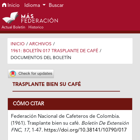
Ir al menú de navegación principal
Ir al contenido principal
Ir al pie de página del sitio
Inicio
Idioma
Buscar
Actual Boletín
Historico
INICIO
/
ARCHIVOS
/
1961: BOLETÍN 017 TRASPLANTE DE CAFÉ
/
DOCUMENTOS DEL BOLETÍN
TRASPLANTE BIEN SU CAFÉ
CÓMO CITAR
Federación Nacional de Cafeteros de Colombia.
(1961). Trasplante bien su café.
Boletín De Extensión
FNC
,
17
, 1-47.
https://doi.org/10.38141/10790/017