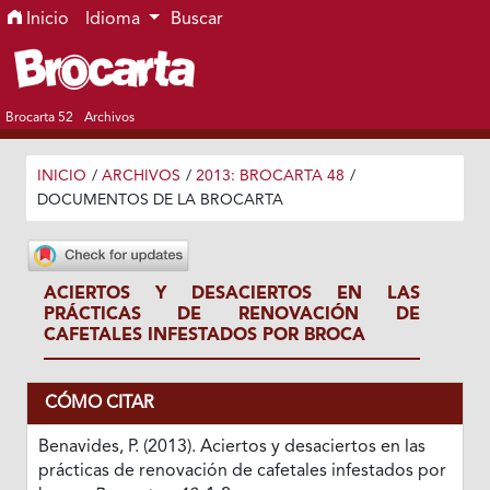
Ir al menú de navegación principal
Ir al contenido principal
Ir al pie de página del sitio
Inicio
Idioma
Buscar
Brocarta 52
Archivos
INICIO
/
ARCHIVOS
/
2013: BROCARTA 48
/
DOCUMENTOS DE LA BROCARTA
ACIERTOS Y DESACIERTOS EN LAS
PRÁCTICAS DE RENOVACIÓN DE
CAFETALES INFESTADOS POR BROCA
CÓMO CITAR
Benavides, P. (2013). Aciertos y desaciertos en las
prácticas de renovación de cafetales infestados por