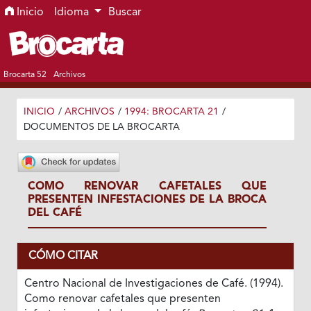
Ir al menú de navegación principal
Ir al contenido principal
Ir al pie de página del sitio
Inicio
Idioma
Buscar
Brocarta 52
Archivos
INICIO
/
ARCHIVOS
/
1994: BROCARTA 21
/
DOCUMENTOS DE LA BROCARTA
COMO RENOVAR CAFETALES QUE
PRESENTEN INFESTACIONES DE LA BROCA
DEL CAFÉ
CÓMO CITAR
Centro Nacional de Investigaciones de Café. (1994).
Como renovar cafetales que presenten