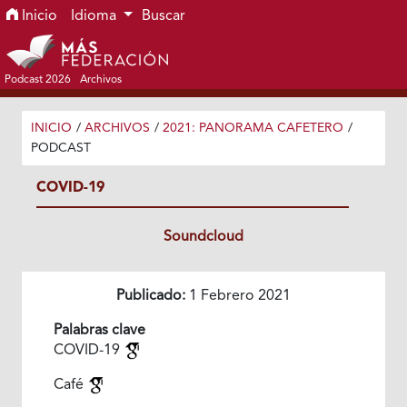
Ir al menú de navegación principal
Ir al contenido principal
Ir al pie de página del sitio
Inicio
Idioma
Buscar
Podcast 2026
Archivos
INICIO
/
ARCHIVOS
/
2021: PANORAMA CAFETERO
/
PODCAST
COVID-19
Soundcloud
Publicado:
1 Febrero 2021
Palabras clave
COVID-19
Café