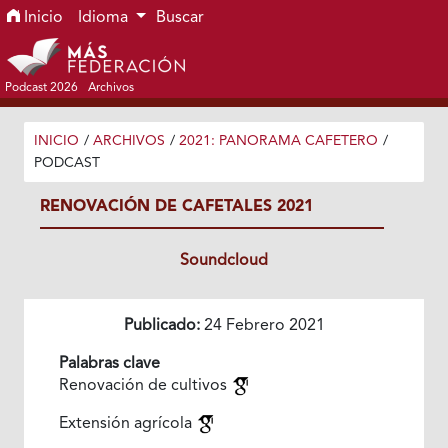
Ir al menú de navegación principal
Ir al contenido principal
Ir al pie de página del sitio
Inicio
Idioma
Buscar
Podcast 2026
Archivos
INICIO
/
ARCHIVOS
/
2021: PANORAMA CAFETERO
/
PODCAST
RENOVACIÓN DE CAFETALES 2021
Soundcloud
Publicado:
24 Febrero 2021
Palabras clave
Renovación de cultivos
Extensión agrícola