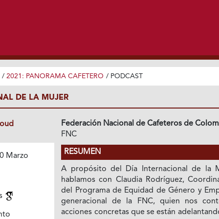
/
2021: PANORAMA CAFETERO
/
PODCAST
NAL DE LA MUJER
Federación Nacional de Cafeteros de Colom
loud
FNC
RESUMEN
0 Marzo
1
A propósito del Día Internacional de la M
hablamos con Claudia Rodríguez, Coordin
del Programa de Equidad de Género y Em
es
generacional de la FNC, quien nos cont
acciones concretas que se están adelantand
nto