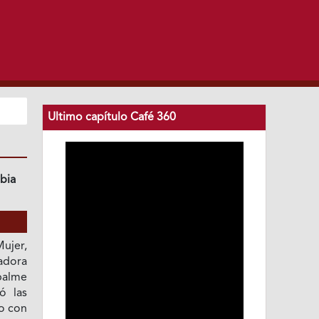
Ultimo capítulo Café 360
bia
ujer,
adora
palme
ó las
o con