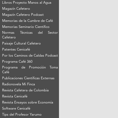
Libros Proyecto Manos al Agua
Magazín Cafetero
Magazín Cafetero Podcast
Memorias de la Cumbre de Café
Memorias Seminario Científico
Normas Técnicas del Sector
Cafetero
Paisaje Cultural Cafetero
Patentes Cenicafé
Por los Caminos de Caldas Podcast
Programa Café 360
Programa de Promoción Toma
Café
Publicaciones Científicas Externas
Radionovela Mi Finca
Revista Cafetera de Colombia
Revista Cenicafé
Revista Ensayos sobre Economía
Software Cenicafé
Tips del Profesor Yarumo