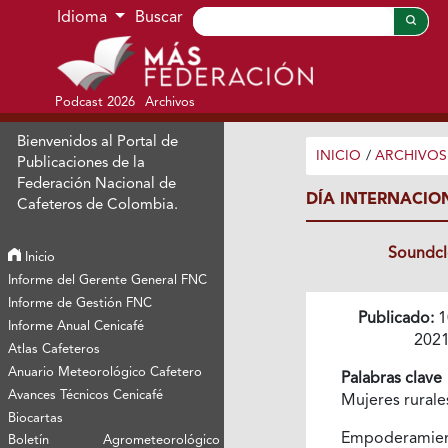
Ir al menú de navegación principal
Ir al contenido principal
Ir al pie de página del sitio
Idioma
Buscar
Podcast 2026
Archivos
Bienvenidos al Portal de
INICIO
/
ARCHIVOS
Publicaciones de la
Federación Nacional de
DÍA INTERNACIO
Cafeteros de Colombia.
Soundc
Inicio
Informe del Gerente General FNC
Informe de Gestión FNC
Publicado:
1
Informe Anual Cenicafé
202
Atlas Cafeteros
Anuario Meteorológico Cafetero
Palabras clave
Avances Técnicos Cenicafé
Mujeres rural
Biocartas
Empoderamie
Boletín Agrometeorológico