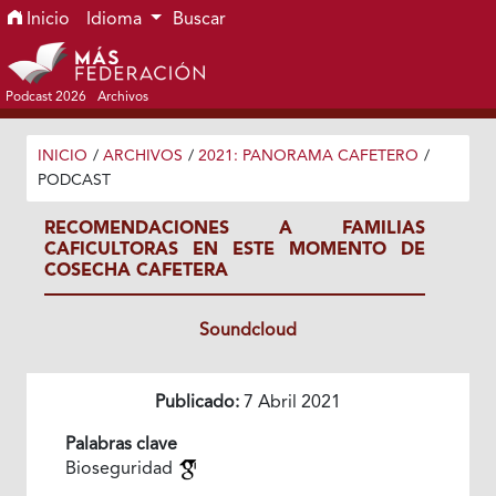
Ir al menú de navegación principal
Ir al contenido principal
Ir al pie de página del sitio
Inicio
Idioma
Buscar
Podcast 2026
Archivos
INICIO
/
ARCHIVOS
/
2021: PANORAMA CAFETERO
/
PODCAST
RECOMENDACIONES A FAMILIAS
CAFICULTORAS EN ESTE MOMENTO DE
COSECHA CAFETERA
Soundcloud
Publicado:
7 Abril 2021
Palabras clave
Bioseguridad