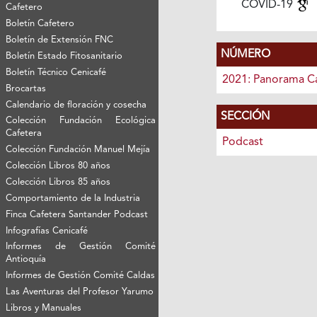
COVID-19
Cafetero
Boletín Cafetero
Boletín de Extensión FNC
NÚMERO
Boletín Estado Fitosanitario
Boletín Técnico Cenicafé
2021: Panorama C
Brocartas
Calendario de floración y cosecha
SECCIÓN
Colección Fundación Ecológica
Cafetera
Podcast
Colección Fundación Manuel Mejía
Colección Libros 80 años
Colección Libros 85 años
Comportamiento de la Industria
Finca Cafetera Santander Podcast
Infografías Cenicafé
Informes de Gestión Comité
Antioquía
Informes de Gestión Comité Caldas
Las Aventuras del Profesor Yarumo
Libros y Manuales