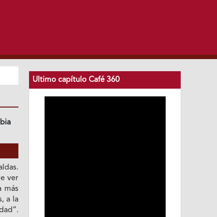
Ultimo capítulo Café 360
bia
ldas.
e ver
la más
 a la
dad”.