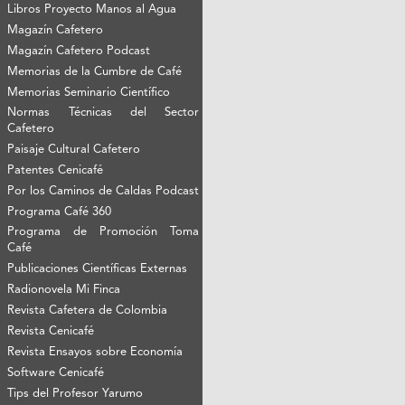
Libros Proyecto Manos al Agua
Magazín Cafetero
Magazín Cafetero Podcast
Memorias de la Cumbre de Café
Memorias Seminario Científico
Normas Técnicas del Sector
Cafetero
Paisaje Cultural Cafetero
Patentes Cenicafé
Por los Caminos de Caldas Podcast
Programa Café 360
Programa de Promoción Toma
Café
Publicaciones Científicas Externas
Radionovela Mi Finca
Revista Cafetera de Colombia
Revista Cenicafé
Revista Ensayos sobre Economía
Software Cenicafé
Tips del Profesor Yarumo