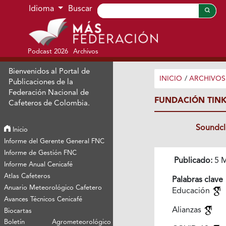
Ir al menú de navegación principal
Ir al contenido principal
Ir al pie de página del sitio
Idioma
Buscar
Podcast 2026
Archivos
Bienvenidos al Portal de
INICIO
/
ARCHIVOS
Publicaciones de la
Federación Nacional de
FUNDACIÓN TIN
Cafeteros de Colombia.
Soundc
Inicio
Informe del Gerente General FNC
Informe de Gestión FNC
Publicado:
5 M
Informe Anual Cenicafé
Atlas Cafeteros
Palabras clave
Anuario Meteorológico Cafetero
Educación
Avances Técnicos Cenicafé
Alianzas
Biocartas
Boletín Agrometeorológico