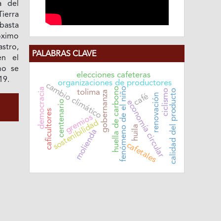
a del
ierra
ubasta
róximo
stro,
PALABRAS CLAVE
en el
mo se
elecciones cafeteras
19.
organizaciones de productores
cambio climático
fenómeno de el niño
huella de carbono
democracia
ciclismo
calidad del producto
tolima
gobernanza
café
renovación
economía circular
centenario
caficultores
gremios
sostenibilidad
huila
molienda
cafetales