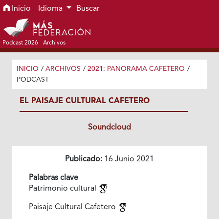
Ir al menú de navegación principal
Ir al contenido principal
Ir al pie de página del sitio
Inicio
Idioma
Buscar
Podcast 2026
Archivos
INICIO
/
ARCHIVOS
/
2021: PANORAMA CAFETERO
/
PODCAST
EL PAISAJE CULTURAL CAFETERO
Soundcloud
Publicado:
16 Junio 2021
Palabras clave
Patrimonio cultural
Paisaje Cultural Cafetero