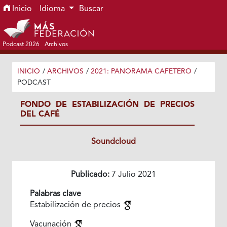
Ir al menú de navegación principal
Ir al contenido principal
Ir al pie de página del sitio
Inicio
Idioma
Buscar
Podcast 2026
Archivos
INICIO
/
ARCHIVOS
/
2021: PANORAMA CAFETERO
/
PODCAST
FONDO DE ESTABILIZACIÓN DE PRECIOS
DEL CAFÉ
Soundcloud
Publicado:
7 Julio 2021
Palabras clave
Estabilización de precios
Vacunación