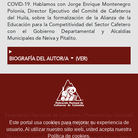
COVID-19. Hablamos con Jorge Enrique Montenegro
Polonía, Director Ejecutivo del Comité de Cafeteros
del Huila, sobre la formalización de la Alianza de la
Educación para la Competitividad del Sector Cafetero
con el Gobierno Departamental y Alcaldías
Municipales de Neiva y Pitalito.
BIOGRAFÍA DEL AUTOR/A
(VER)
Federación Nacional de Cafeteros
| Powered by: Cenicafé
Este portal usa cookies para mejorar su experiencia de
usuario. Al utilizar nuestro sitio web, usted acepta nuestra
Al continuar utilizando este portal, aceptas nuestros
Política de cookies.
Términos y condiciones de uso
y
Política de Privacidad y