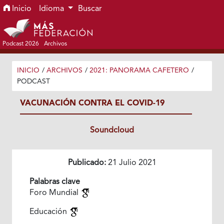
Ir al menú de navegación principal
Ir al contenido principal
Ir al pie de página del sitio
Inicio
Idioma
Buscar
Podcast 2026
Archivos
INICIO
/
ARCHIVOS
/
2021: PANORAMA CAFETERO
/
PODCAST
VACUNACIÓN CONTRA EL COVID-19
Soundcloud
Publicado:
21 Julio 2021
Palabras clave
Foro Mundial
Educación