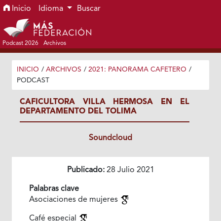
Ir al menú de navegación principal
Ir al contenido principal
Ir al pie de página del sitio
Inicio
Idioma
Buscar
Podcast 2026
Archivos
INICIO
/
ARCHIVOS
/
2021: PANORAMA CAFETERO
/
PODCAST
CAFICULTORA VILLA HERMOSA EN EL
DEPARTAMENTO DEL TOLIMA
Soundcloud
Publicado:
28 Julio 2021
Palabras clave
Asociaciones de mujeres
Café especial