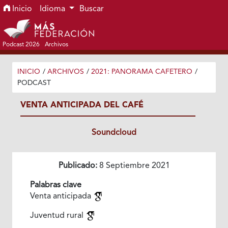
Ir al menú de navegación principal
Ir al contenido principal
Ir al pie de página del sitio
Inicio
Idioma
Buscar
Podcast 2026
Archivos
INICIO
/
ARCHIVOS
/
2021: PANORAMA CAFETERO
/
PODCAST
VENTA ANTICIPADA DEL CAFÉ
Soundcloud
Publicado:
8 Septiembre 2021
Palabras clave
Venta anticipada
Juventud rural