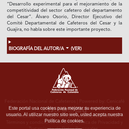
“Desarrollo experimental para el mejoramiento de la
competitividad del sector cafetero del departamento
del Cesar”. Álvaro Osorio, Director Ejecutivo del
Comité Departamental de Cafeteros del Cesar y la
Guajira, no habla sobre este importante proyecto.
BIOGRAFÍA DEL AUTOR/A
(VER)
Federación Nacional de Cafeteros
| Powered by: Cenicafé
Este portal usa cookies para mejorar su experiencia de
usuario. Al utilizar nuestro sitio web, usted acepta nuestra
Al continuar utilizando este portal, aceptas nuestros
Política de cookies.
Términos y condiciones de uso
y
Política de Privacidad y
Tratamiento de Datos Personales
.