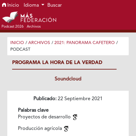
Ir al menú de navegación principal
Ir al contenido principal
Ir al pie de página del sitio
Inicio
Idioma
Buscar
Podcast 2026
Archivos
INICIO
/
ARCHIVOS
/
2021: PANORAMA CAFETERO
/
PODCAST
PROGRAMA LA HORA DE LA VERDAD
Soundcloud
Publicado:
22 Septiembre 2021
Palabras clave
Proyectos de desarrollo
Producción agrícola