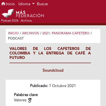
Ir al menú de navegación principal
Ir al contenido principal
Ir al pie de página del sitio
Inicio
Idioma
Buscar
Podcast 2026
Archivos
INICIO
/
ARCHIVOS
/
2021: PANORAMA CAFETERO
/
PODCAST
VALORES DE LOS CAFETEROS DE
COLOMBIA Y LA ENTREGA DE CAFÉ A
FUTURO
Soundcloud
Publicado:
1 Octubre 2021
Palabras clave
Valores