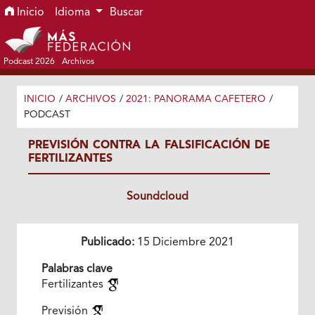
Ir al menú de navegación principal
Ir al contenido principal
Ir al pie de página del sitio
Inicio
Idioma
Buscar
Podcast 2026
Archivos
INICIO
/
ARCHIVOS
/
2021: PANORAMA CAFETERO
/
PODCAST
PREVISIÓN CONTRA LA FALSIFICACIÓN DE
FERTILIZANTES
Soundcloud
Publicado:
15 Diciembre 2021
Palabras clave
Fertilizantes
Previsión