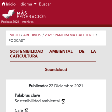
Ir al menú de navegación principal
Ir al contenido principal
Ir al pie de página del sitio
Inicio
Idioma
Buscar
Podcast 2026
Archivos
INICIO
/
ARCHIVOS
/
2021: PANORAMA CAFETERO
/
PODCAST
SOSTENIBILIDAD AMBIENTAL DE LA
CAFICULTURA
Soundcloud
Publicado:
22 Diciembre 2021
Palabras clave
Sostenibilidad ambiental
Café