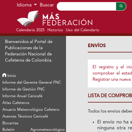
Ir al menú de navegación principal
Ir al contenido principal
Ir al pie de página del sitio
Idioma
Buscar
Calendario 2025
Historico
Uso del Calendario
Bienvenidos al Portal de
ENVÍOS
Publicaciones de la
Federación Nacional de
Cafeteros de Colombia.
El registro y el i
comprobar el estad
Inicio
Registrar
una nueva 
Informe del Gerente General FNC
Informe de Gestión FNC
LISTA DE COMPROB
Informe Anual Cenicafé
Atlas Cafeteros
Anuario Meteorológico Cafetero
Todos los envíos deben
Avances Técnicos Cenicafé
El envío no ha 
Biocartas
ninguna otra re
Boletín Agrometeorológico