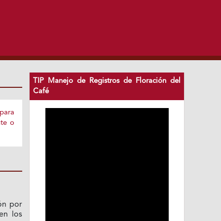
TIP Manejo de Registros de Floración del
Café
 para
te o
ón por
en los