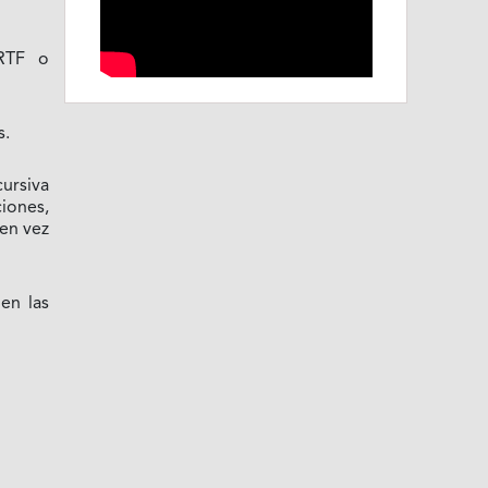
 RTF o
s.
cursiva
ciones,
 en vez
 en las