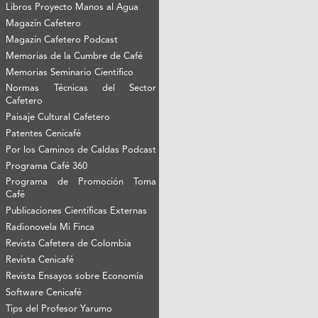
Libros Proyecto Manos al Agua
Magazín Cafetero
Magazín Cafetero Podcast
Memorias de la Cumbre de Café
Memorias Seminario Científico
Normas Técnicas del Sector
Cafetero
Paisaje Cultural Cafetero
Patentes Cenicafé
Por los Caminos de Caldas Podcast
Programa Café 360
Programa de Promoción Toma
Café
Publicaciones Científicas Externas
Radionovela Mi Finca
Revista Cafetera de Colombia
Revista Cenicafé
Revista Ensayos sobre Economía
Software Cenicafé
Tips del Profesor Yarumo