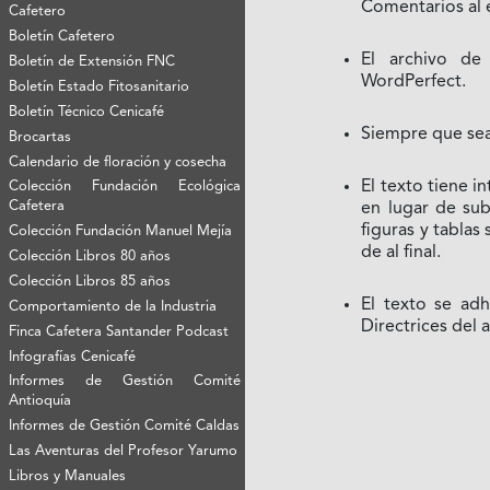
Comentarios al e
Cafetero
Boletín Cafetero
El archivo de
Boletín de Extensión FNC
WordPerfect.
Boletín Estado Fitosanitario
Boletín Técnico Cenicafé
Siempre que sea
Brocartas
Calendario de floración y cosecha
El texto tiene i
Colección Fundación Ecológica
Cafetera
en lugar de sub
figuras y tablas
Colección Fundación Manuel Mejía
de al final.
Colección Libros 80 años
Colección Libros 85 años
El texto se adh
Comportamiento de la Industria
Directrices del 
Finca Cafetera Santander Podcast
Infografías Cenicafé
Informes de Gestión Comité
Antioquía
Informes de Gestión Comité Caldas
Las Aventuras del Profesor Yarumo
Libros y Manuales