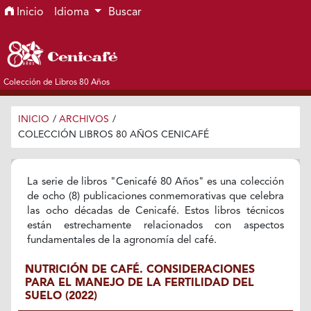
Ir al menú de navegación principal
Ir al contenido principal
Ir al pie de página del sitio
Inicio
Idioma
Buscar
Colección de Libros 80 Años
INICIO
/
ARCHIVOS
/
COLECCIÓN LIBROS 80 AÑOS CENICAFÉ
La serie de libros "Cenicafé 80 Años" es una colección
de ocho (8) publicaciones conmemorativas que celebra
las ocho décadas de Cenicafé. Estos libros técnicos
están estrechamente relacionados con aspectos
fundamentales de la agronomía del café.
NUTRICIÓN DE CAFÉ. CONSIDERACIONES
PARA EL MANEJO DE LA FERTILIDAD DEL
SUELO (2022)