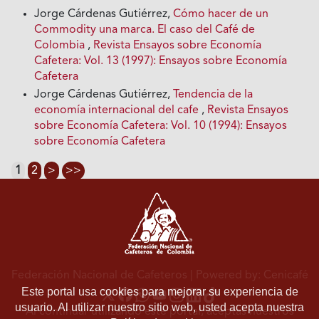
Jorge Cárdenas Gutiérrez,
Cómo hacer de un
Commodity una marca. El caso del Café de
Colombia
,
Revista Ensayos sobre Economía
Cafetera: Vol. 13 (1997): Ensayos sobre Economía
Cafetera
Jorge Cárdenas Gutiérrez,
Tendencia de la
economía internacional del cafe
,
Revista Ensayos
sobre Economía Cafetera: Vol. 10 (1994): Ensayos
sobre Economía Cafetera
1
2
>
>>
Federación Nacional de Cafeteros
| Powered by: Cenicafé
Este portal usa cookies para mejorar su experiencia de
usuario. Al utilizar nuestro sitio web, usted acepta nuestra
Al continuar utilizando este portal, aceptas nuestros