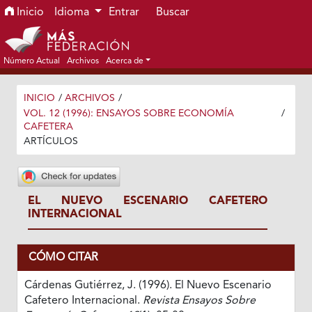
Ir al menú de navegación principal
Ir al contenido principal
Ir al pie de página del sitio
Inicio
Idioma
Entrar
Buscar
Número Actual
Archivos
Acerca de
INICIO
/
ARCHIVOS
/
VOL. 12 (1996): ENSAYOS SOBRE ECONOMÍA
/
CAFETERA
ARTÍCULOS
EL NUEVO ESCENARIO CAFETERO
INTERNACIONAL
CÓMO CITAR
Cárdenas Gutiérrez, J. (1996). El Nuevo Escenario
Cafetero Internacional.
Revista Ensayos Sobre