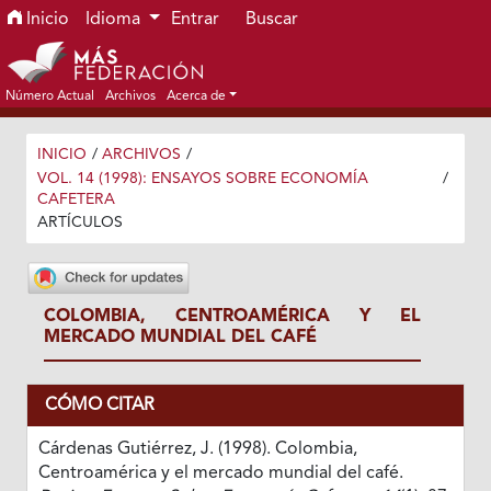
Ir al menú de navegación principal
Ir al contenido principal
Ir al pie de página del sitio
Inicio
Idioma
Entrar
Buscar
Número Actual
Archivos
Acerca de
INICIO
/
ARCHIVOS
/
VOL. 14 (1998): ENSAYOS SOBRE ECONOMÍA
/
CAFETERA
ARTÍCULOS
COLOMBIA, CENTROAMÉRICA Y EL
MERCADO MUNDIAL DEL CAFÉ
CÓMO CITAR
Cárdenas Gutiérrez, J. (1998). Colombia,
Centroamérica y el mercado mundial del café.