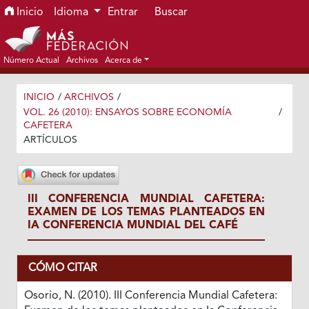
Ir al menú de navegación principal
Ir al contenido principal
Ir al pie de página del sitio
Inicio
Idioma
Entrar
Buscar
Número Actual
Archivos
Acerca de
INICIO
/
ARCHIVOS
/
VOL. 26 (2010): ENSAYOS SOBRE ECONOMÍA
/
CAFETERA
ARTÍCULOS
III CONFERENCIA MUNDIAL CAFETERA:
EXAMEN DE LOS TEMAS PLANTEADOS EN
IA CONFERENCIA MUNDIAL DEL CAFÉ
CÓMO CITAR
Osorio, N. (2010). III Conferencia Mundial Cafetera: