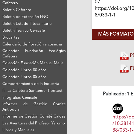
07.
Cafetero
https://doi.org/1
Boletín Cafetero
8/033-1-1
Boletín de Extensión FNC
Boletín Estado Fitosanitario
Boletín Técnico Cenicafé
MÁS FORMATOS
Brocartas
Calendario de floración y cosecha
Colección Fundación Ecológica
P
Cafetera
Colección Fundación Manuel Mejía
FL
Colección Libros 80 años
Colección Libros 85 años
Comportamiento de la Industria
Finca Cafetera Santander Podcast
Publicado:
1 E
Infografías Cenicafé
Informes de Gestión Comité
Antioquía
Informes de Gestión Comité Caldas
https://do
/10.3814
Las Aventuras del Profesor Yarumo
88/033-1-
Libros y Manuales