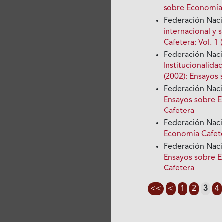
sobre Economía
Federación Nac
internacional y
Cafetera: Vol. 
Federación Nac
Institucionalida
(2002): Ensayos
Federación Nac
Ensayos sobre E
Cafetera
Federación Nac
Economía Cafete
Federación Nac
Ensayos sobre E
Cafetera
<<
<
1
2
3
4