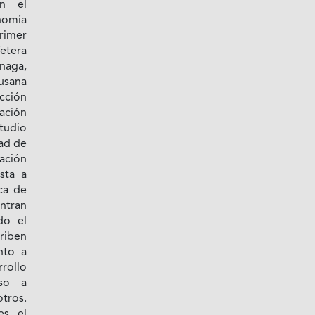
en el
nomía
rimer
fetera
naga,
usana
cción
ación
tudio
dad de
ación
sta a
ca de
ntran
do el
iben
nto a
rrollo
eso a
tros.
es el