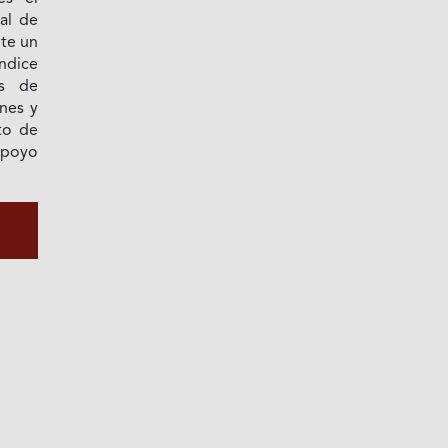
al de
te un
índice
es de
ones y
to de
 apoyo