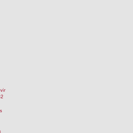
vir
32
s
s