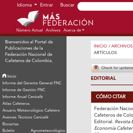
Ir al menú de navegación principal
Ir al contenido principal
Ir al pie de página del sitio
Idioma
Entrar
Buscar
Número Actual
Archivos
Acerca de
Bienvenidos al Portal de
INICIO
/
ARCHIVOS
Publicaciones de la
ARTÍCULOS
Federación Nacional de
Cafeteros de Colombia.
Inicio
EDITORIAL
Informe del Gerente General FNC
Informe de Gestión FNC
CÓMO CITAR
Informe Anual Cenicafé
Atlas Cafeteros
Federación Nacio
Anuario Meteorológico Cafetero
Cafeteros de Colo
Avances Técnicos Cenicafé
Editorial.
Revista 
Biocartas
Economía Cafeter
Boletín Agrometeorológico