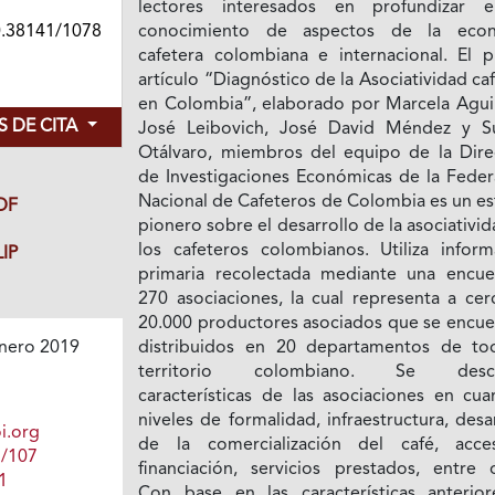
lectores interesados en profundizar 
0.38141/1078
conocimiento de aspectos de la eco
cafetera colombiana e internacional. El p
artículo “Diagnóstico de la Asociatividad ca
en Colombia”, elaborado por Marcela Agui
 DE CITA
José Leibovich, José David Méndez y S
Otálvaro, miembros del equipo de la Dire
de Investigaciones Económicas de la Feder
Nacional de Cafeteros de Colombia es un es
DF
pionero sobre el desarrollo de la asociativi
los cafeteros colombianos. Utiliza inform
IP
primaria recolectada mediante una encue
270 asociaciones, la cual representa a cer
20.000 productores asociados que se encue
distribuidos en 20 departamentos de to
nero 2019
territorio colombiano. Se descr
características de las asociaciones en cua
niveles de formalidad, infraestructura, desa
i.org
de la comercialización del café, acc
1/107
financiación, servicios prestados, entre o
1
Con base en las características anterior