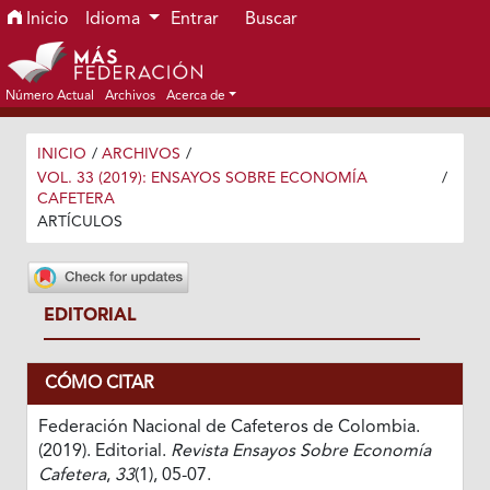
Ir al menú de navegación principal
Ir al contenido principal
Ir al pie de página del sitio
Inicio
Idioma
Entrar
Buscar
Número Actual
Archivos
Acerca de
INICIO
/
ARCHIVOS
/
VOL. 33 (2019): ENSAYOS SOBRE ECONOMÍA
/
CAFETERA
ARTÍCULOS
EDITORIAL
CÓMO CITAR
Federación Nacional de Cafeteros de Colombia.
(2019). Editorial.
Revista Ensayos Sobre Economía
Cafetera
,
33
(1), 05-07.