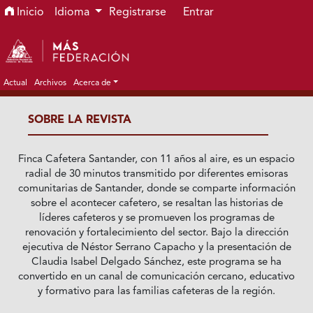
Ir al menú de navegación principal
Ir al contenido principal
Ir al pie de página del sitio
Inicio
Idioma
Registrarse
Entrar
Actual
Archivos
Acerca de
SOBRE LA REVISTA
Finca Cafetera Santander, con 11 años al aire, es un espacio
radial de 30 minutos transmitido por diferentes emisoras
comunitarias de Santander, donde se comparte información
sobre el acontecer cafetero, se resaltan las historias de
líderes cafeteros y se promueven los programas de
renovación y fortalecimiento del sector. Bajo la dirección
ejecutiva de Néstor Serrano Capacho y la presentación de
Claudia Isabel Delgado Sánchez, este programa se ha
convertido en un canal de comunicación cercano, educativo
y formativo para las familias cafeteras de la región.