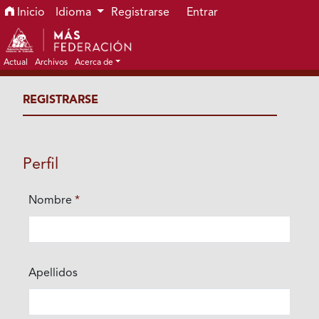
Ir al menú de navegación principal
Ir al contenido principal
Ir al pie de página del sitio
Inicio
Idioma
Registrarse
Entrar
Actual
Archivos
Acerca de
REGISTRARSE
Perfil
Nombre
*
Obligatorio
Apellidos