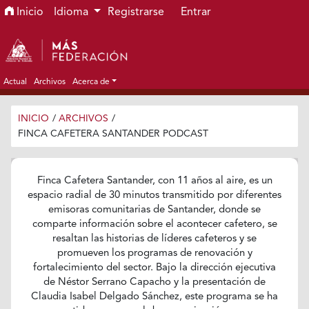
Ir al menú de navegación principal
Ir al contenido principal
Ir al pie de página del sitio
Inicio
Idioma
Registrarse
Entrar
Actual
Archivos
Acerca de
INICIO
/
ARCHIVOS
/
FINCA CAFETERA SANTANDER PODCAST
Finca Cafetera Santander, con 11 años al aire, es un
espacio radial de 30 minutos transmitido por diferentes
emisoras comunitarias de Santander, donde se
comparte información sobre el acontecer cafetero, se
resaltan las historias de líderes cafeteros y se
promueven los programas de renovación y
fortalecimiento del sector. Bajo la dirección ejecutiva
de Néstor Serrano Capacho y la presentación de
Claudia Isabel Delgado Sánchez, este programa se ha