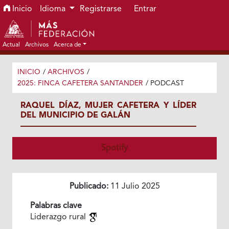
Ir al menú de navegación principal
Ir al contenido principal
Ir al pie de página del sitio
Inicio
Idioma
Registrarse
Entrar
Actual
Archivos
Acerca de
INICIO
/
ARCHIVOS
/
2025: FINCA CAFETERA SANTANDER
/
PODCAST
RAQUEL DÍAZ, MUJER CAFETERA Y LÍDER
DEL MUNICIPIO DE GALÁN
Spotify
Publicado:
11 Julio 2025
Palabras clave
Liderazgo rural