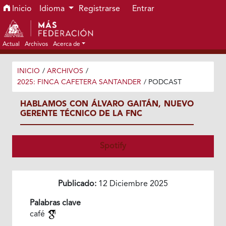
Ir al menú de navegación principal
Ir al contenido principal
Ir al pie de página del sitio
Inicio
Idioma
Registrarse
Entrar
Actual
Archivos
Acerca de
INICIO
/
ARCHIVOS
/
2025: FINCA CAFETERA SANTANDER
/
PODCAST
HABLAMOS CON ÁLVARO GAITÁN, NUEVO
GERENTE TÉCNICO DE LA FNC
Spotify
Publicado:
12 Diciembre 2025
Palabras clave
café