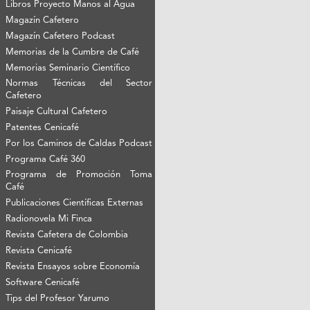
Libros Proyecto Manos al Agua
Magazín Cafetero
Magazín Cafetero Podcast
Memorias de la Cumbre de Café
Memorias Seminario Científico
Normas Técnicas del Sector
Cafetero
Paisaje Cultural Cafetero
Patentes Cenicafé
Por los Caminos de Caldas Podcast
Programa Café 360
Programa de Promoción Toma
Café
Publicaciones Científicas Externas
Radionovela Mi Finca
Revista Cafetera de Colombia
Revista Cenicafé
Revista Ensayos sobre Economía
Software Cenicafé
Tips del Profesor Yarumo