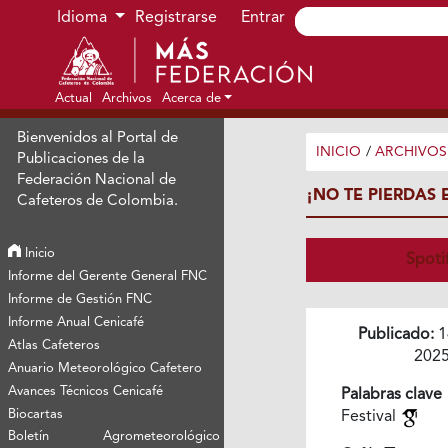
Ir al menú de navegación principal
Ir al contenido principal
Ir al pie de página del sitio
Idioma
Registrarse
Entrar
Actual
Archivos
Acerca de
Bienvenidos al Portal de
INICIO
/
ARCHIVOS
Publicaciones de la
Federación Nacional de
¡NO TE PIERDAS 
Cafeteros de Colombia.
Inicio
Spoti
Informe del Gerente General FNC
Informe de Gestión FNC
Informe Anual Cenicafé
Publicado:
1
Atlas Cafeteros
202
Anuario Meteorológico Cafetero
Avances Técnicos Cenicafé
Palabras clave
Biocartas
Festival
Boletín Agrometeorológico