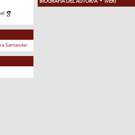
BIOGRAFÍA DEL AUTOR/A
(VER)
nal
era Santander