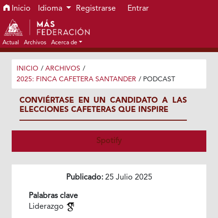
Ir al menú de navegación principal
Ir al contenido principal
Ir al pie de página del sitio
Inicio
Idioma
Registrarse
Entrar
Actual
Archivos
Acerca de
INICIO
/
ARCHIVOS
/
2025: FINCA CAFETERA SANTANDER
/
PODCAST
CONVIÉRTASE EN UN CANDIDATO A LAS
ELECCIONES CAFETERAS QUE INSPIRE
Spotify
Publicado:
25 Julio 2025
Palabras clave
Liderazgo