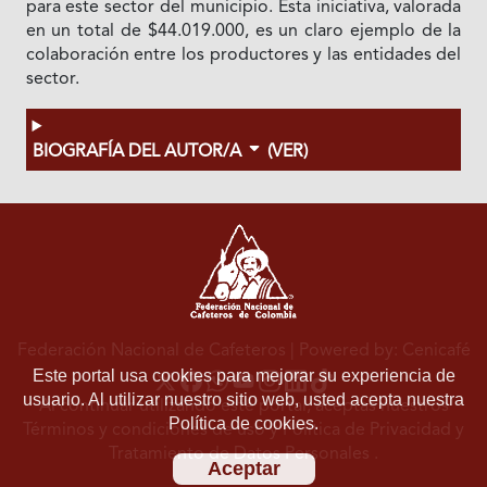
para este sector del municipio. Esta iniciativa, valorada
en un total de $44.019.000, es un claro ejemplo de la
colaboración entre los productores y las entidades del
sector.
BIOGRAFÍA DEL AUTOR/A
(VER)
Federación Nacional de Cafeteros
| Powered by: Cenicafé
Este portal usa cookies para mejorar su experiencia de
usuario. Al utilizar nuestro sitio web, usted acepta nuestra
Al continuar utilizando este portal, aceptas nuestros
Política de cookies.
Términos y condiciones de uso
y
Política de Privacidad y
Tratamiento de Datos Personales
.
Aceptar