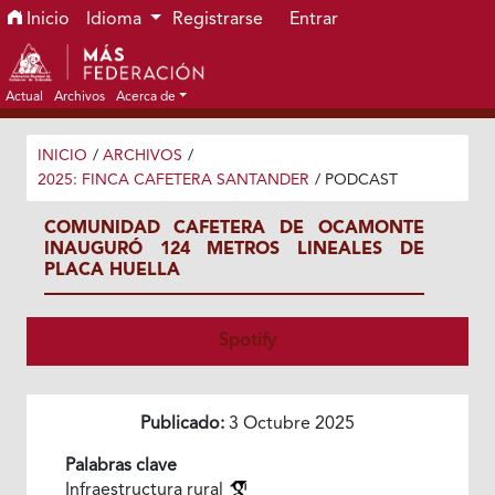
Ir al menú de navegación principal
Ir al contenido principal
Ir al pie de página del sitio
Inicio
Idioma
Registrarse
Entrar
Actual
Archivos
Acerca de
INICIO
/
ARCHIVOS
/
2025: FINCA CAFETERA SANTANDER
/
PODCAST
COMUNIDAD CAFETERA DE OCAMONTE
INAUGURÓ 124 METROS LINEALES DE
PLACA HUELLA
Spotify
Publicado:
3 Octubre 2025
Palabras clave
Infraestructura rural