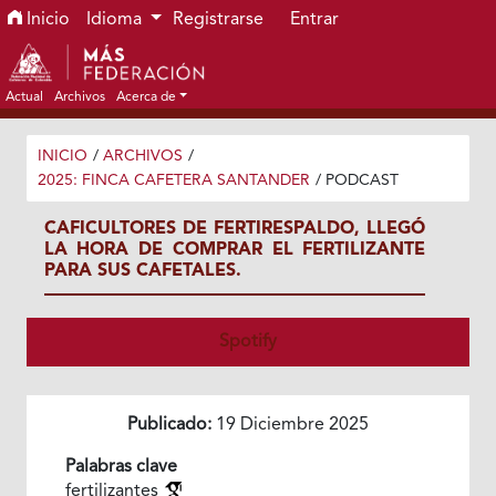
Ir al menú de navegación principal
Ir al contenido principal
Ir al pie de página del sitio
Inicio
Idioma
Registrarse
Entrar
Actual
Archivos
Acerca de
INICIO
/
ARCHIVOS
/
2025: FINCA CAFETERA SANTANDER
/
PODCAST
CAFICULTORES DE FERTIRESPALDO, LLEGÓ
LA HORA DE COMPRAR EL FERTILIZANTE
PARA SUS CAFETALES.
Spotify
Publicado:
19 Diciembre 2025
Palabras clave
fertilizantes