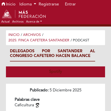
Ir al menú de navegación principal
Ir al contenido principal
Ir al pie de página del sitio
Inicio
Idioma
Registrarse
Entrar
Actual
Archivos
Acerca de
INICIO
/
ARCHIVOS
/
2025: FINCA CAFETERA SANTANDER
/
PODCAST
DELEGADOS POR SANTANDER AL
CONGRESO CAFETERO HACEN BALANCE
Spotify
Publicado:
5 Diciembre 2025
Palabras clave
Caficultura