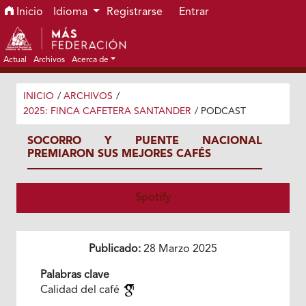
Ir al menú de navegación principal
Ir al contenido principal
Ir al pie de página del sitio
Inicio
Idioma
Registrarse
Entrar
Actual
Archivos
Acerca de
INICIO
/
ARCHIVOS
/
2025: FINCA CAFETERA SANTANDER
/
PODCAST
SOCORRO Y PUENTE NACIONAL
PREMIARON SUS MEJORES CAFÉS
Spotify
Publicado:
28 Marzo 2025
Palabras clave
Calidad del café