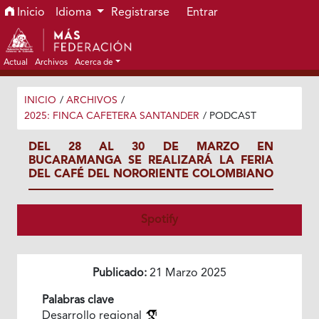
Ir al menú de navegación principal
Ir al contenido principal
Ir al pie de página del sitio
Inicio
Idioma
Registrarse
Entrar
Actual
Archivos
Acerca de
INICIO
/
ARCHIVOS
/
2025: FINCA CAFETERA SANTANDER
/
PODCAST
DEL 28 AL 30 DE MARZO EN
BUCARAMANGA SE REALIZARÁ LA FERIA
DEL CAFÉ DEL NORORIENTE COLOMBIANO
Spotify
Publicado:
21 Marzo 2025
Palabras clave
Desarrollo regional