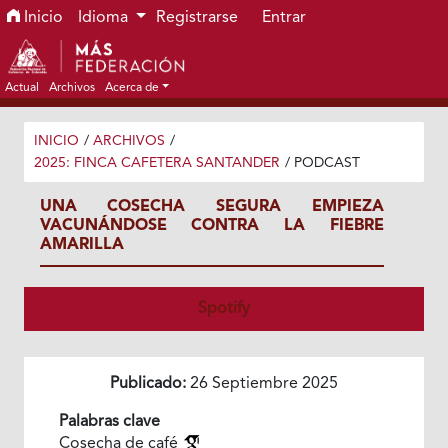
Ir al menú de navegación principal
Ir al contenido principal
Ir al pie de página del sitio
Inicio
Idioma
Registrarse
Entrar
Actual
Archivos
Acerca de
INICIO
/
ARCHIVOS
/
2025: FINCA CAFETERA SANTANDER
/
PODCAST
UNA COSECHA SEGURA EMPIEZA
VACUNÁNDOSE CONTRA LA FIEBRE
AMARILLA
Spotify
Publicado:
26 Septiembre 2025
Palabras clave
Cosecha de café