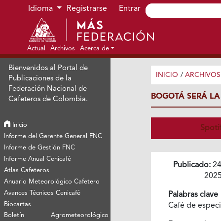
Ir al menú de navegación principal
Ir al contenido principal
Ir al pie de página del sitio
Idioma
Registrarse
Entrar
Actual
Archivos
Acerca de
Bienvenidos al Portal de
INICIO
/
ARCHIVOS
Publicaciones de la
Federación Nacional de
BOGOTÁ SERÁ LA 
Cafeteros de Colombia.
Inicio
Spoti
Informe del Gerente General FNC
Informe de Gestión FNC
Informe Anual Cenicafé
Publicado:
24
Atlas Cafeteros
202
Anuario Meteorológico Cafetero
Avances Técnicos Cenicafé
Palabras clave
Biocartas
Café de espec
Boletín Agrometeorológico