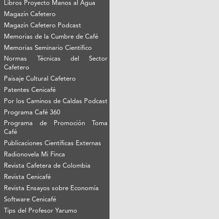
Libros Proyecto Manos al Agua
Magazín Cafetero
Magazín Cafetero Podcast
Memorias de la Cumbre de Café
Memorias Seminario Científico
Normas Técnicas del Sector
Cafetero
Paisaje Cultural Cafetero
Patentes Cenicafé
Por los Caminos de Caldas Podcast
Programa Café 360
Programa de Promoción Toma
Café
Publicaciones Científicas Externas
Radionovela Mi Finca
Revista Cafetera de Colombia
Revista Cenicafé
Revista Ensayos sobre Economía
Software Cenicafé
Tips del Profesor Yarumo