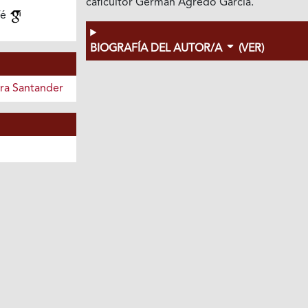
caficultor Germán Agredo García.
fé
BIOGRAFÍA DEL AUTOR/A
(VER)
era Santander