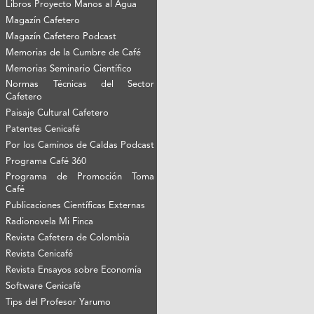
Libros Proyecto Manos al Agua
Magazín Cafetero
Magazín Cafetero Podcast
Memorias de la Cumbre de Café
Memorias Seminario Científico
Normas Técnicas del Sector
Cafetero
Paisaje Cultural Cafetero
Patentes Cenicafé
Por los Caminos de Caldas Podcast
Programa Café 360
Programa de Promoción Toma
Café
Publicaciones Científicas Externas
Radionovela Mi Finca
Revista Cafetera de Colombia
Revista Cenicafé
Revista Ensayos sobre Economía
Software Cenicafé
Tips del Profesor Yarumo