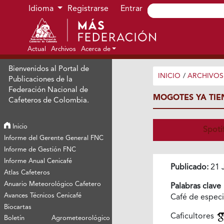
Ir al menú de navegación principal
Ir al contenido principal
Ir al pie de página del sitio
Idioma
Registrarse
Entrar
Actual
Archivos
Acerca de
Bienvenidos al Portal de
INICIO
/
ARCHIVOS
Publicaciones de la
Federación Nacional de
MOGOTES YA TIE
Cafeteros de Colombia.
Inicio
Spoti
Informe del Gerente General FNC
Informe de Gestión FNC
Informe Anual Cenicafé
Publicado:
21 
Atlas Cafeteros
Anuario Meteorológico Cafetero
Palabras clave
Avances Técnicos Cenicafé
Café de espec
Biocartas
Caficultores
Boletín Agrometeorológico