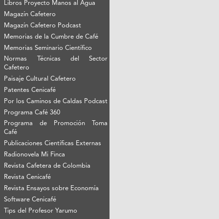
Libros Proyecto Manos al Agua
Magazín Cafetero
Magazín Cafetero Podcast
Memorias de la Cumbre de Café
Memorias Seminario Científico
Normas Técnicas del Sector
Cafetero
Paisaje Cultural Cafetero
Patentes Cenicafé
Por los Caminos de Caldas Podcast
Programa Café 360
Programa de Promoción Toma
Café
Publicaciones Científicas Externas
Radionovela Mi Finca
Revista Cafetera de Colombia
Revista Cenicafé
Revista Ensayos sobre Economía
Software Cenicafé
Tips del Profesor Yarumo