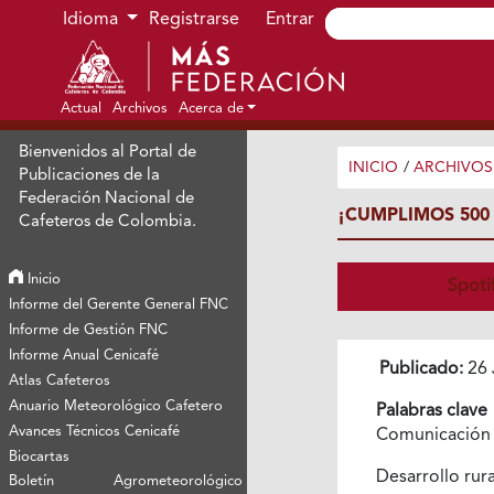
Ir al menú de navegación principal
Ir al contenido principal
Ir al pie de página del sitio
Idioma
Registrarse
Entrar
Actual
Archivos
Acerca de
Bienvenidos al Portal de
INICIO
/
ARCHIVOS
Publicaciones de la
Federación Nacional de
¡CUMPLIMOS 500
Cafeteros de Colombia.
Inicio
Spoti
Informe del Gerente General FNC
Informe de Gestión FNC
Informe Anual Cenicafé
Publicado:
26 
Atlas Cafeteros
Anuario Meteorológico Cafetero
Palabras clave
Avances Técnicos Cenicafé
Comunicació
Biocartas
Desarrollo rur
Boletín Agrometeorológico